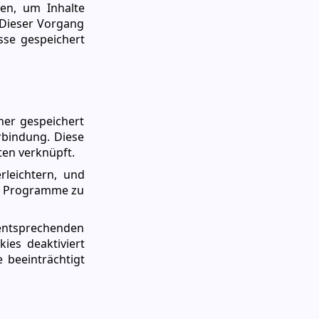
gen, um Inhalte
 Dieser Vorgang
sse gespeichert
ner gespeichert
rbindung. Diese
en verknüpft.
rleichtern, und
er Programme zu
 entsprechenden
ies deaktiviert
 beeinträchtigt