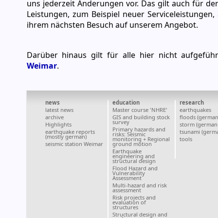
uns jederzeit Änderungen vor. Das gilt auch für de
Leistungen, zum Beispiel neuer Serviceleistungen
ihrem nächsten Besuch auf unserem Angebot.
Darüber hinaus gilt für alle hier nicht aufgefü
Weimar
.
news
education
research
latest news
Master course 'NHRE'
earthquakes
archive
GIS and building stock
floods (german
survey
Highlights
storm (german 
Primary hazards and
earthquake reports
tsunami (germa
risks: Seismic
(mostly german)
monitoring + Regional
tools
seismic station Weimar
ground motion
Earthquake
engineering and
structural design
Flood Hazard and
Vulnerability
Assessment
Multi-hazard and risk
assessment
Risk projects and
evaluation of
structures
Structural design and