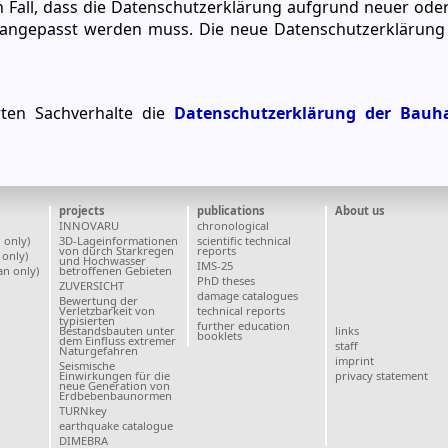
n Fall, dass die Datenschutzerklärung aufgrund neuer ode
, angepasst werden muss. Die neue Datenschutzerklärung 
hrten Sachverhalte die
Datenschutzerklärung der Bauha
projects
publications
About us
INNOVARU
chronological
 only)
3D-Lageinformationen
scientific technical
von durch Starkregen
reports
only)
und Hochwasser
IMS-25
n only)
betroffenen Gebieten
PhD theses
ZUVERSICHT
damage catalogues
Bewertung der
Verletzbarkeit von
technical reports
typisierten
further education
Bestandsbauten unter
links
booklets
dem Einfluss extremer
staff
Naturgefahren
imprint
Seismische
Einwirkungen für die
privacy statement
neue Generation von
Erdbebenbaunormen
TURNkey
earthquake catalogue
DIMEBRA