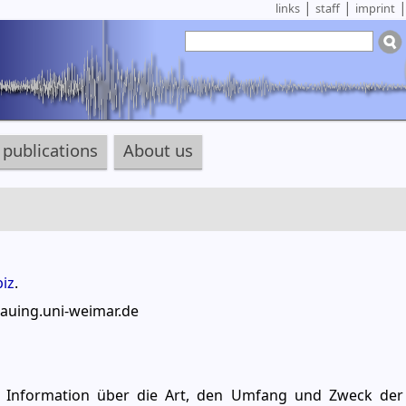
|
|
links
staff
imprint
publications
About us
iz
.
bauing.uni-weimar.de
ng Information über die Art, den Umfang und Zweck de