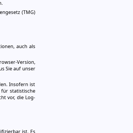
n.
iengesetz (TMG)
ionen, auch als
owser-Version,
us Sie auf unser
en. Insofern ist
ür statistische
t vor, die Log-
izierbar ist. Es