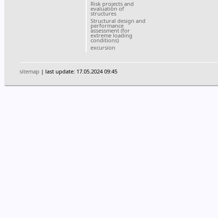
Risk projects and
evaluation of
structures
Structural design and
performance
assessment (for
extreme loading
conditions)
excursion
sitemap
| last update: 17.05.2024 09:45