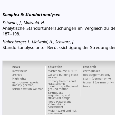
Komplex 6: Standortanalysen
Schwarz, J., Maiwald, H.
Analytische Standortuntersuchungen im Vergleich zu de
187--198.
Habenberger, J., Maiwald, H., Schwarz, J.
Standortanalyse unter Berücksichtigung der Streuung de
news
education
research
latest news
Master course 'NHRE'
earthquakes
archive
GIS and building stock
floods (german only)
survey
Highlights
storm (german only)
Primary hazards and
earthquake reports
tsunami (german only)
risks: Seismic
(mostly german)
monitoring + Regional
tools
seismic station Weimar
ground motion
Earthquake
engineering and
structural design
Flood Hazard and
Vulnerability
Assessment
Multi-hazard and risk
assessment