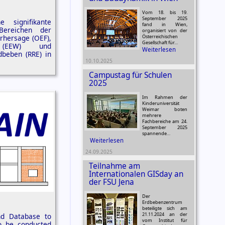
Vom 18. bis 19.
September 2025
 signifikante
fand in Wien,
Bereichen der
organisiert von der
rhersage (OEF),
Österreichischen
Gesellschaft für…
g (EEW) und
Weiterlesen
dbeben (RRE) in
10.10.2025
Campustag für Schulen
2025
Im Rahmen der
Kinderuniversität
Weimar boten
mehrere
Fachbereiche am 24.
September 2025
spannende…
Weiterlesen
24.09.2025
Teilnahme am
Internationalen GISday an
der FSU Jena
Der
Erdbebenzentrum
beteiligte sich am
21.11.2024 an der
nd Database to
vom Institut für
to be conducted