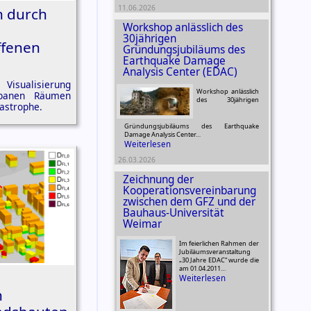
11.06.2026
n durch
Workshop anlässlich des
30jährigen
ffenen
Gründungsjubiläums des
Earthquake Damage
Analysis Center (EDAC)
 Visualisierung
Workshop anlässlich
rbanen Räumen
des 30jährigen
astrophe.
Gründungsjubiläums des Earthquake
Damage Analysis Center…
Weiterlesen
26.03.2026
Zeichnung der
Kooperationsvereinbarung
zwischen dem GFZ und der
Bauhaus-Universität
Weimar
Im feierlichen Rahmen der
Jubiläumsveranstaltung
„30 Jahre EDAC“ wurde die
am 01.04.2011…
Weiterlesen
n