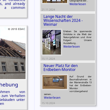
Geographie der…
ts, and already
Weiterlesen
to a common
21.11.2024
Lange Nacht der
Wissenschaften 2024 -
Weimar
Erleben Sie spannende
Einblicke in die Welt der
Naturgefahren und ihrer
Folgen! Unsere
Ausstellung…
Weiterlesen
15.11.2024
Neuer Platz für den
Erdbeben-Monitor
Auf Grund der
Baumaßnahmen in
der Marienstraße 13
rhebung
hat der Erdbeben-
Monitor
ahmen von
vorrübergehend
seinen…
n zum Verhalten
Weiterlesen
Gebäuden unter
gen
15.10.2024