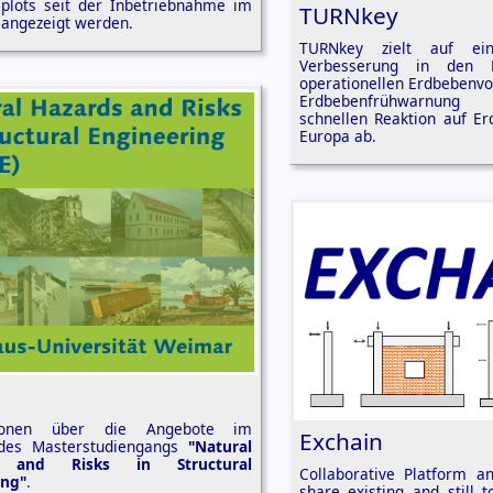
splots seit der Inbetriebnahme im
TURNkey
 angezeigt werden.
TURNkey zielt auf eine
Verbesserung in den 
operationellen Erdbebenvo
Erdbebenfrühwarnun
schnellen Reaktion auf Er
Europa ab.
tionen über die Angebote im
Exchain
des Masterstudiengangs
"Natural
s and Risks in Structural
Collaborative Platform a
ing"
.
share existing and still 