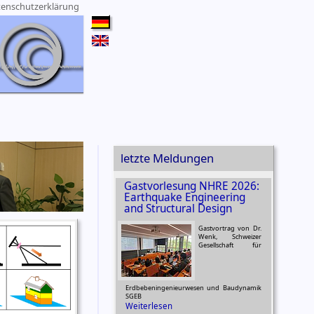
enschutzerklärung
letzte Meldungen
Gastvorlesung NHRE 2026:
Earthquake Engineering
and Structural Design
Gastvortrag von Dr.
Wenk, Schweizer
Gesellschaft für
Erdbebeningenieurwesen und Baudynamik
SGEB
Weiterlesen