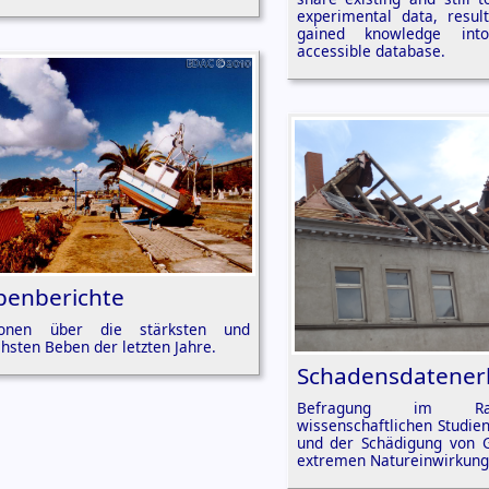
experimental data, resul
gained knowledge in
accessible database.
benberichte
tionen über die stärksten und
chsten Beben der letzten Jahre.
Schadensdatene
Befragung im R
wissenschaftlichen Studie
und der Schädigung von 
extremen Natureinwirkun