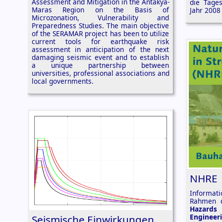
Assessment and Mitigation in the Antakya-
die Tage
Maras Region on the Basis of
Jahr 2008
Microzonation, Vulnerability and
Preparedness Studies. The main objective
of the SERAMAR project has been to utilize
current tools for earthquake risk
assessment in anticipation of the next
damaging seismic event and to establish
a unique partnership between
universities, professional associations and
local governments.
NHRE
Informa
Rahmen 
Hazard
Engineer
Seismische Einwirkungen