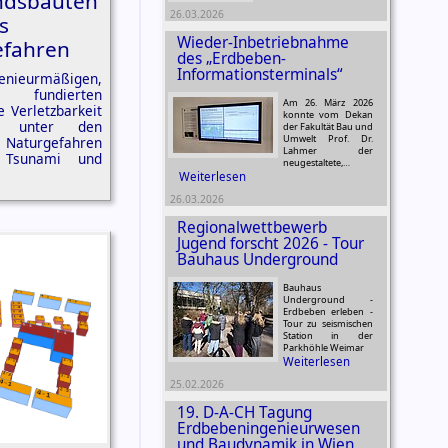
andsbauten
26.03.2026
s
Wieder-Inbetriebnahme
efahren
des „Erdbeben-
Informationsterminals“
nieurmäßigen,
undierten
Am 26. März 2026
 Verletzbarkeit
konnte vom Dekan
n unter den
der Fakultät Bau und
Umwelt Prof. Dr.
turgefahren
Lahmer der
, Tsunami und
neugestaltete,…
Weiterlesen
26.03.2026
Regionalwettbewerb
Jugend forscht 2026 - Tour
Bauhaus Underground
Bauhaus
Underground -
Erdbeben erleben -
Tour zu seismischen
Station in der
Parkhöhle Weimar
Weiterlesen
25.02.2026
19. D-A-CH Tagung
Erdbebeningenieurwesen
und Baudynamik in Wien