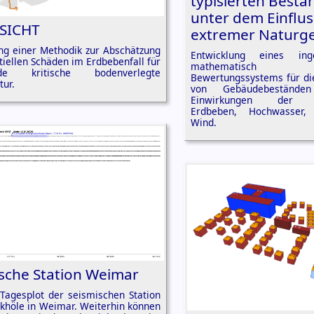
typisierten Best
unter dem Einflus
SICHT
extremer Naturg
ng einer Methodik zur Abschätzung
Entwicklung eines inge
tiellen Schäden im Erdbebenfall für
mathematisch f
nde kritische bodenverlegte
Bewertungssystems für die
tur.
von Gebäudebestände
Einwirkungen der Na
Erdbeben, Hochwasser
Wind.
sche Station Weimar
 Tagesplot der seismischen Station
rkhöle in Weimar. Weiterhin können