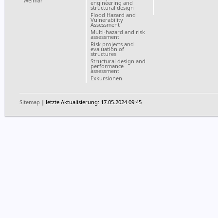
Weimar
engineering and
structural design
Flood Hazard and
Vulnerability
Assessment
Multi-hazard and risk
assessment
Risk projects and
evaluation of
structures
Structural design and
performance
assessment
Exkursionen
Sitemap
| letzte Aktualisierung: 17.05.2024 09:45