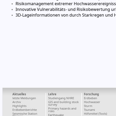
Risikomanagement extremer Hochwasserereigniss
Innovative Vulnerabilitäts- und Risikobewertung 
3D-Lageinformationen von durch Starkregen und 
Aktuelles
Lehre
Forschung
letzte Meldungen
Studiengang NHRE
Erdbeben
Archiv
GIS and building stock
Hochwasser
survey
Highlights
Sturm
Primary hazards and
Erdbebenberichte
Tsunami
risks
Seismische Station
Hilfsmittel (Tools)
Earthquake