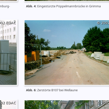
enburg-
Abb. 4:
Eingestürzte Pöppelmannbrücke in Grimma
Abb. 6:
Zerstörte B107 bei Wellaune