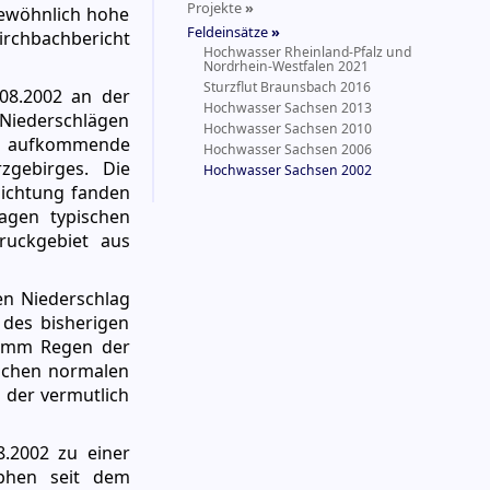
Projekte
»
gewöhnlich hohe
Feldeinsätze
»
irchbachbericht
Hochwasser Rheinland-Pfalz und
Nordrhein-Westfalen 2021
Sturzflut Braunsbach 2016
08.2002 an der
Hochwasser Sachsen 2013
 Niederschlägen
Hochwasser Sachsen 2010
ne aufkommende
Hochwasser Sachsen 2006
gebirges. Die
Hochwasser Sachsen 2002
hichtung fanden
agen typischen
ruckgebiet aus
en Niederschlag
 des bisherigen
2 mm Regen der
fachen normalen
 der vermutlich
.2002 zu einer
phen seit dem