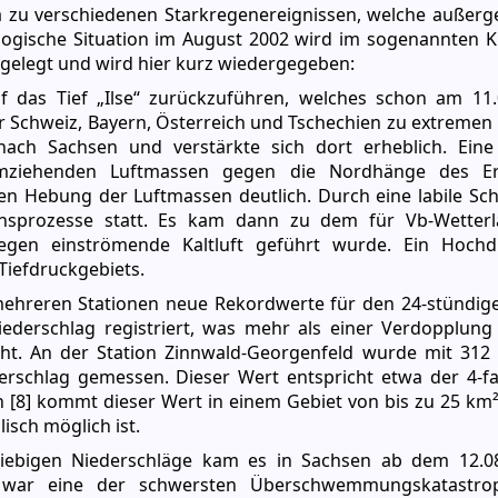
pa zu verschiedenen Starkregenereignissen, welche außer
ogische Situation im August 2002 wird im sogenannten K
rgelegt und wird hier kurz wiedergegeben:
das Tief „Ilse“ zurückzuführen, welches schon am 11.
r Schweiz, Bayern, Österreich und Tschechien zu extremen
nach Sachsen und verstärkte sich dort erheblich. Ei
ziehenden Luftmassen gegen die Nordhänge des Erz
en Hebung der Luftmassen deutlich. Durch eine labile Sc
onsprozesse statt. Es kam dann zu dem für Vb-Wetterl
egen einströmende Kaltluft geführt wurde. Ein Hochd
iefdruckgebiets.
ehreren Stationen neue Rekordwerte für den 24-stündig
ederschlag registriert, was mehr als einer Verdopplung
cht. An der Station Zinnwald-Georgenfeld wurde mit 31
erschlag gemessen. Dieser Wert entspricht etwa der 4-
[8] kommt dieser Wert in einem Gebiet von bis zu 25 km²
isch möglich ist.
giebigen Niederschläge kam es in Sachsen ab dem 12.08
e war eine der schwersten Überschwemmungskatastro