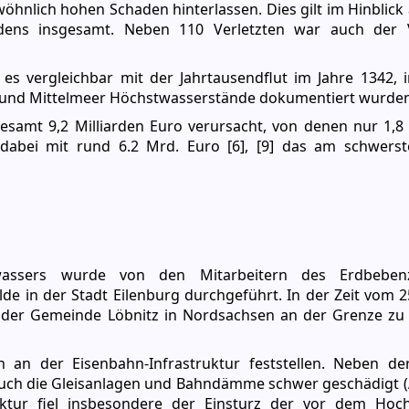
öhnlich hohen Schaden hinterlassen. Dies gilt im Hinblick 
ens insgesamt. Neben 110 Verletzten war auch der 
es vergleichbar mit der Jahrtausendflut im Jahre 1342, 
 und Mittelmeer Höchstwasserstände dokumentiert wurden
samt 9,2 Milliarden Euro verursacht, von denen nur 1,8 
 dabei mit rund 6.2 Mrd. Euro [6], [9] das am schwers
assers wurde von den Mitarbeitern des Erdbeben
 in der Stadt Eilenburg durchgeführt. In der Zeit vom 25
 der Gemeinde Löbnitz in Nordsachsen an der Grenze zu
 an der Eisenbahn-Infrastruktur feststellen. Neben de
auch die Gleisanlagen und Bahndämme schwer geschädigt (
ktur fiel insbesondere der Einsturz der vor dem Hoch