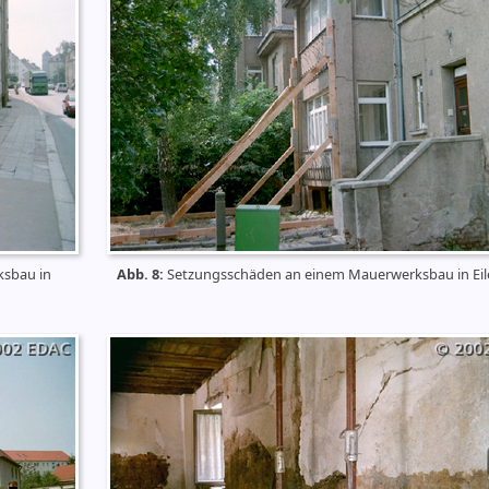
sbau in
Abb. 8:
Setzungsschäden an einem Mauerwerksbau in Ei