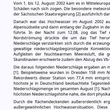
Vom 1. bis 12. August 2002 kam es in Mitteleuro
Schäden nach sich zogen. Die besondere meteorol
der Sächsischen Staatsregierung [2] ausführlich da
Danach war das Hochwasser im August 2002 auf 
Alpensüdseite und dann entlang der Zugbahn in de
führte. In der Nacht zum 12.08. zog das Tief 
Nordströmung drückte die um das Tief herum
Niederschläge verstärkten sich durch die erzwung
gewaltige niederschlagsbegünstigende Konvekti
Aufgleiten der feuchtwarmen Meeresluft, die g
Skandinavien erschwerte zudem den Abzug des Vb-T
Die daraus folgenden Niederschläge ergaben an m
[1]. Beispielsweise wurden in Dresden 158 mm Ni
Rekordwerts dieser Station von 77,4 mm entspri
höchste je in Deutschland beobachtete Tagesnied
Niederschlagsmenge im gesamten August [1]. Nach 
höchsten Niederschlagshöhe nahe, die dort physikal
Durch die flächendeckenden außerordentlich er
außergewöhnlichen Hochwassersituation. Dies