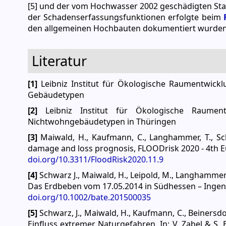
[5] und der vom Hochwasser 2002 geschädigten Stadt
der Schadenserfassungsfunktionen erfolgte beim
den allgemeinen Hochbauten dokumentiert wurden
Literatur
[1]
Leibniz Institut für Ökologische Raumentwickl
Gebäudetypen
[2]
Leibniz Institut für Ökologische Raument
Nichtwohngebäudetypen in Thüringen
[3]
Maiwald, H., Kaufmann, C., Langhammer, T., Sch
damage and loss prognosis, FLOODrisk 2020 - 4th 
doi.org/10.3311/FloodRisk2020.11.9
[4]
Schwarz J., Maiwald, H., Leipold, M., Langhammer, T
Das Erdbeben vom 17.05.2014 in Südhessen – Ingeni
doi.org/10.1002/bate.201500035
[5]
Schwarz, J., Maiwald, H., Kaufmann, C., Beinersd
Einfluss extremer Naturgefahren. In: V. Zabel & 