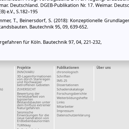
ar. Deutschland. DGEB-Publikation Nr. 17. Weimar. Deutsc
 e.V., S.182–195
mer, T., Beinersdorf, S. (2018): Konzeptionelle Grundlage
andsbauten. Bautechnik 95, 09, 639-652.
rgefahren für Köln. Bautechnik 97, 04, 221-232,
Projekte
Publikationen
Über uns
INNOVARU
chronologisch
3D-Lageinformationen
Schriften
von durch Starkregen
IMS-25
und Hochwasser
betroffenen Gebieten
Dissertationen
ls)
ZUVERSICHT
Schadenskataloge
Bewertung der
Forschungsberichte
Verletzbarkeit von
Weiterbildungshefte
typisierten
Bestandsbauten unter
Links
dem Einfluss extremer
Mitarbeiter
Naturgefahren
Impressum
Seismische
Einwirkungen für die
Datenschutzerklärung
neue Generation von
Erdbebenbaunormen
TURNkey