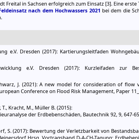
 Freital in Sachsen erfolgreich zum Einsatz [3]. Eine ers
Feldeinsatz nach dem Hochwassers 2021
bei dem die Sc
.
ung e.V. Dresden (2017): Kartierungsleitfaden Wohngebäu
wicklung e.V. Dresden (2017): Kurzleifaden zur B
warz, J. (2021): A new model for consideration of flow ve
European Conference on Flood Risk Management, Paper 11_
., Kracht, M., Müller B. (2015):
euranalyse der Erdbebenschäden, Bautechnik 92, 9, 647-65
orf, S. (2017): Bewertung der Verletzbarkeit von Bestands
S. Beinersdorf Hrsg. Vortragsband D-A-CH-Tagung: Erdbebe