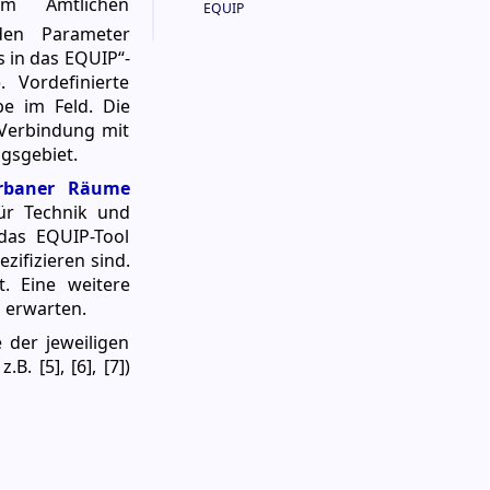
em Amtlichen
EQUIP
den Parameter
 in das EQUIP“-
 Vordefinierte
be im Feld. Die
 Verbindung mit
ngsgebiet.
urbaner Räume
ür Technik und
das EQUIP-Tool
zifizieren sind.
. Eine weitere
u erwarten.
 der jeweiligen
. [5], [6], [7])