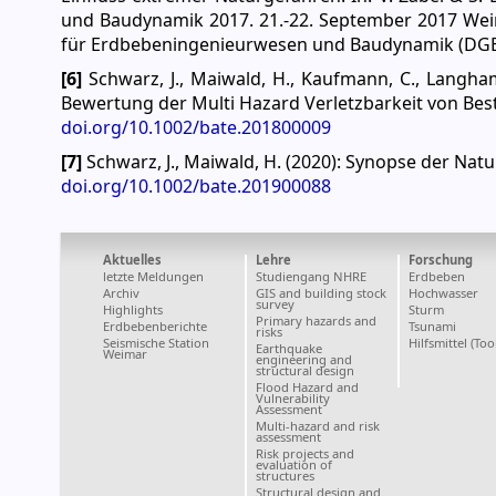
und Baudynamik 2017. 21.-22. September 2017 Weim
für Erdbebeningenieurwesen und Baudynamik (DGEB)
[6]
Schwarz, J., Maiwald, H., Kaufmann, C., Langham
Bewertung der Multi Hazard Verletzbarkeit von Best
doi.org/10.1002/bate.201800009
[7]
Schwarz, J., Maiwald, H. (2020): Synopse der Natu
doi.org/10.1002/bate.201900088
Aktuelles
Lehre
Forschung
letzte Meldungen
Studiengang NHRE
Erdbeben
Archiv
GIS and building stock
Hochwasser
survey
Highlights
Sturm
Primary hazards and
Erdbebenberichte
Tsunami
risks
Seismische Station
Hilfsmittel (Too
Earthquake
Weimar
engineering and
structural design
Flood Hazard and
Vulnerability
Assessment
Multi-hazard and risk
assessment
Risk projects and
evaluation of
structures
Structural design and