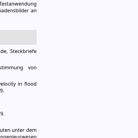
te Testanwendung
hadensbilder an
de, Steckbriefe
estimmung von
locity in flood
9.
9.
bauten unter dem
ningenieurwesen