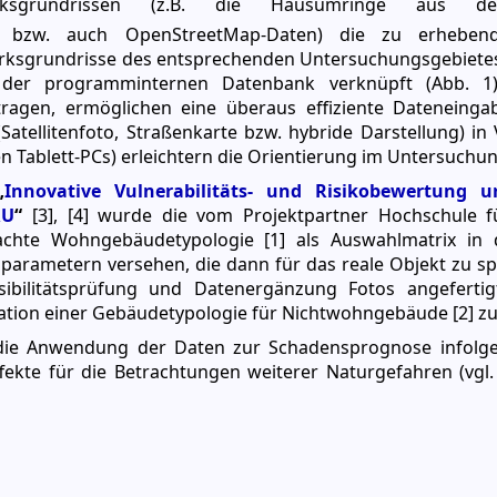
rksgrundrissen (z.B. die Hausumringe aus d
bzw. auch OpenStreetMap-Daten) die zu erheben
ksgrundrisse des entsprechenden Untersuchungsgebietes
 der programminternen Datenbank verknüpft (Abb. 1).
tragen, ermöglichen eine überaus effiziente Dateneinga
atellitenfoto, Straßenkarte bzw. hybride Darstellung) in
n Tablett-PCs) erleichtern die Orientierung im Untersuchu
„
Innovative Vulnerabilitäts- und Risikobewertung 
RU
“
[3], [4] wurde die vom Projektpartner Hochschule f
achte Wohngebäudetypologie [1] als Auswahlmatrix in 
sparametern versehen, die dann für das reale Objekt zu spe
ilitätsprüfung und Datenergänzung Fotos angefertigt
gration einer Gebäudetypologie für Nichtwohngebäude [2] z
r die Anwendung der Daten zur Schadensprognose infolge
ekte für die Betrachtungen weiterer Naturgefahren (vgl. z.B