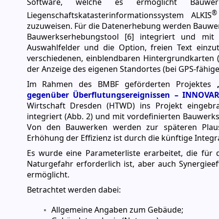
Software, welche es ermöglicht Bauwe
®
Liegenschaftskatasterinformationssystem ALKIS
zuzuweisen. Für die Datenerhebung werden Bauwer
Bauwerkserhebungstool [6] integriert und mit
Auswahlfelder und die Option, freien Text einzu
verschiedenen, einblendbaren Hintergrundkarten (S
der Anzeige des eigenen Standortes (bei GPS-fähige
Im Rahmen des BMBF geförderten Projektes
gegenüber Überflutungsereignissen – INNOVA
Wirtschaft Dresden (HTWD) ins Projekt eingebr
integriert (Abb. 2) und mit vordefinierten Bauwerk
Von den Bauwerken werden zur späteren Plausib
Erhöhung der Effizienz ist durch die künftige Inte
Es wurde eine Parameterliste erarbeitet, die fü
Naturgefahr erforderlich ist, aber auch Synergieeff
ermöglicht.
Betrachtet werden dabei:
Allgemeine Angaben zum Gebäude;