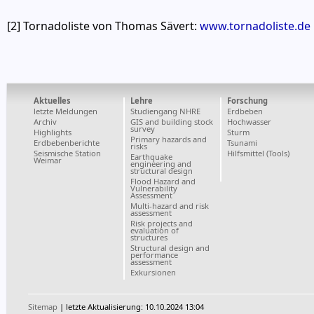
[2] Tornadoliste von Thomas Sävert:
www.tornadoliste.de
Aktuelles
Lehre
Forschung
letzte Meldungen
Studiengang NHRE
Erdbeben
Archiv
GIS and building stock
Hochwasser
survey
Highlights
Sturm
Primary hazards and
Erdbebenberichte
Tsunami
risks
Seismische Station
Hilfsmittel (Tools)
Earthquake
Weimar
engineering and
structural design
Flood Hazard and
Vulnerability
Assessment
Multi-hazard and risk
assessment
Risk projects and
evaluation of
structures
Structural design and
performance
assessment
Exkursionen
Sitemap
| letzte Aktualisierung: 10.10.2024 13:04