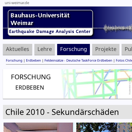
uni-weimar.de
Aktuelles
Lehre
Forschung
Projekte
Pu
Forschung
|
Erdbeben
|
Feldeinsätze - Deutsche TaskForce Erdbeben
|
Fotos Chil
FORSCHUNG
ERDBEBEN
Chile 2010 - Sekundärschäden