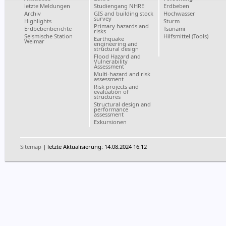
letzte Meldungen
Studiengang NHRE
Erdbeben
Archiv
GIS and building stock
Hochwasser
survey
Highlights
Sturm
Primary hazards and
Erdbebenberichte
Tsunami
risks
Seismische Station
Hilfsmittel (Tools)
Earthquake
Weimar
engineering and
structural design
Flood Hazard and
Vulnerability
Assessment
Multi-hazard and risk
assessment
Risk projects and
evaluation of
structures
Structural design and
performance
assessment
Exkursionen
Sitemap
| letzte Aktualisierung: 14.08.2024 16:12